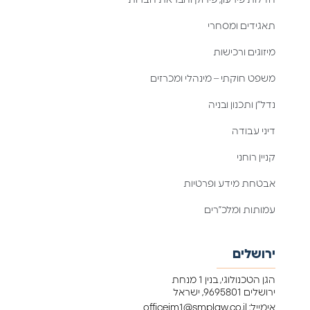
תאגידים ומסחרי
מיזוגים ורכישות
משפט חוקתי – מינהלי ומכרזים
נדל”ן ותכנון ובניה
דיני עבודה
קניין רוחני
אבטחת מידע ופרטיות
עמותות ומלכ”רים
ירושלים
הגן הטכנולוגי, בנין 1 מנחת
ירושלים 9695801, ישראל
אימייל: officejm1@smplaw.co.il