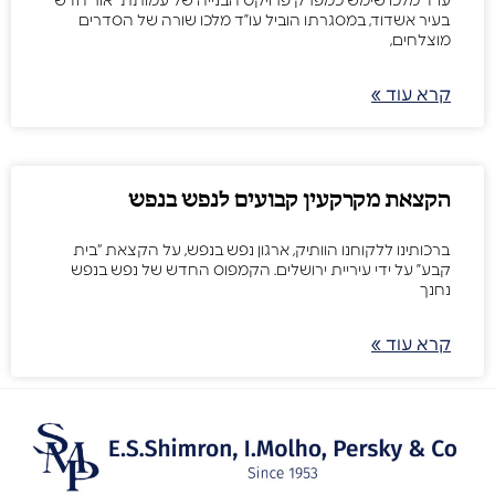
עו”ד מלכו שימש כמפרק פרויקט הבנייה של עמותת “אור חדש”
בעיר אשדוד, במסגרתו הוביל עו”ד מלכו שורה של הסדרים
מוצלחים,
קרא עוד »
הקצאת מקרקעין קבועים לנפש בנפש
ברכותינו ללקוחנו הוותיק, ארגון נפש בנפש, על הקצאת “בית
קבע” על ידי עיריית ירושלים. הקמפוס החדש של נפש בנפש
נחנך
קרא עוד »