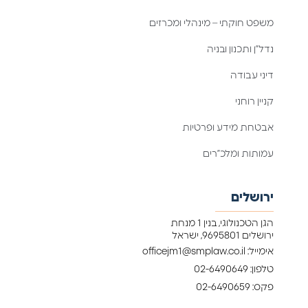
משפט חוקתי – מינהלי ומכרזים
נדל”ן ותכנון ובניה
דיני עבודה
קניין רוחני
אבטחת מידע ופרטיות
עמותות ומלכ”רים
ירושלים
הגן הטכנולוגי, בנין 1 מנחת
ירושלים 9695801, ישראל
אימייל: officejm1@smplaw.co.il
טלפון: 02-6490649
פקס: 02-6490659