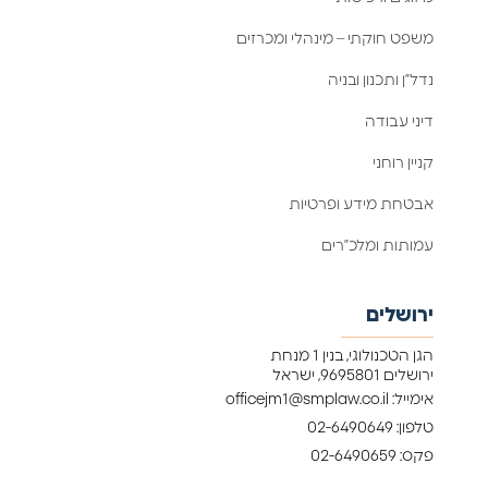
משפט חוקתי – מינהלי ומכרזים
נדל”ן ותכנון ובניה
דיני עבודה
קניין רוחני
אבטחת מידע ופרטיות
עמותות ומלכ”רים
ירושלים
הגן הטכנולוגי, בנין 1 מנחת
ירושלים 9695801, ישראל
אימייל: officejm1@smplaw.co.il
טלפון: 02-6490649
פקס: 02-6490659