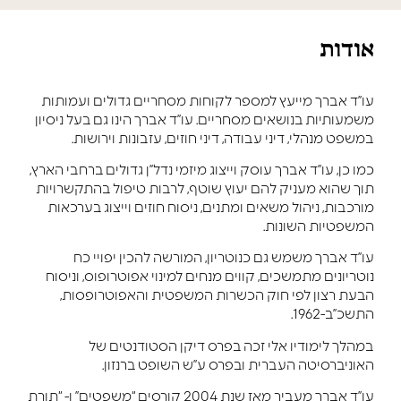
אודות
עו”ד אברך מייעץ למספר לקוחות מסחריים גדולים ועמותות
משמעותיות בנושאים מסחריים. עו”ד אברך הינו גם בעל ניסיון
במשפט מנהלי, דיני עבודה, דיני חוזים, עזבונות וירושות.
כמו כן, עו”ד אברך עוסק וייצוג מיזמי נדל”ן גדולים ברחבי הארץ,
תוך שהוא מעניק להם יעוץ שוטף, לרבות טיפול בהתקשרויות
מורכבות, ניהול משאים ומתנים, ניסוח חוזים וייצוג בערכאות
המשפטיות השונות.
עו”ד אברך משמש גם כנוטריון, המורשה להכין יפויי כח
נוטריונים מתמשכים, קווים מנחים למינוי אפוטרופוס, וניסוח
הבעת רצון לפי חוק הכשרות המשפטית והאפוטרופסות,
התשכ”ב-1962.
במהלך לימודיו אלי זכה בפרס דיקן הסטודנטים של
האוניברסיטה העברית ובפרס ע”ש השופט ברנזון.
עו”ד אברך מעביר מאז שנת 2004 קורסים “משפטים” ו- “תורת