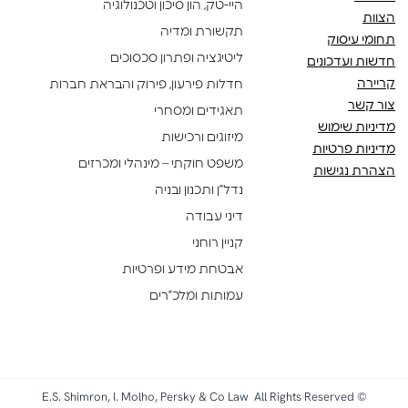
היי-טק, הון סיכון וטכנולוגיה
הצוות
תקשורת ומדיה
תחומי עיסוק
ליטיגציה ופתרון סכסוכים
חדשות ועדכונים
קריירה
חדלות פירעון, פירוק והבראת חברות
צור קשר
תאגידים ומסחרי
מדיניות שימוש
מיזוגים ורכישות
מדיניות פרטיות
משפט חוקתי – מינהלי ומכרזים
הצהרת נגישות
נדל”ן ותכנון ובניה
דיני עבודה
קניין רוחני
אבטחת מידע ופרטיות
עמותות ומלכ”רים
© E.S. Shimron, I. Molho, Persky & Co Law All Rights Reserved