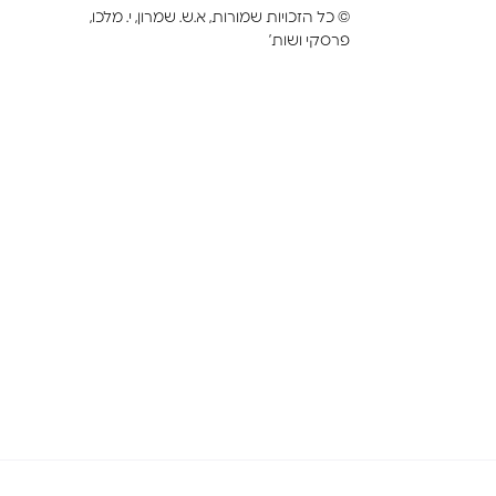
©
כל הזכויות שמורות, א.ש. שמרון, י. מלכו,
פרסקי ושות’