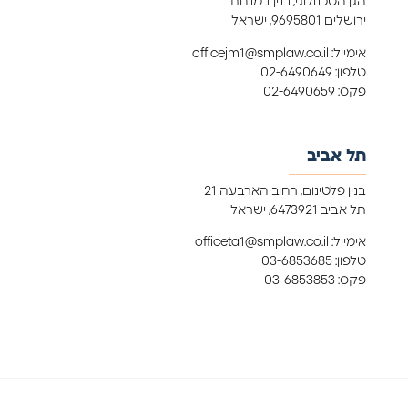
הגן הטכנולוגי, בנין 1 מנחת
ירושלים 9695801, ישראל
אימייל: officejm1@smplaw.co.il
טלפון: 02-6490649
פקס: 02-6490659
תל אביב
בנין פלטינום, רחוב הארבעה 21
תל אביב 6473921, ישראל
אימייל: officeta1@smplaw.co.il
טלפון: 03-6853685
פקס: 03-6853853