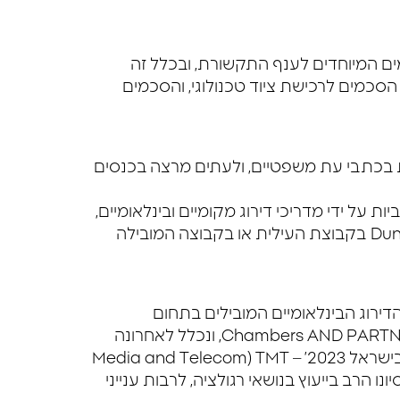
כמים המיוחדים לענף התקשורת, ובכלל זה
סכמים לרכישת ציוד טכנולוגי, והסכמים
 בכתבי עת משפטיים, ולעתים מרצה בכנסים
ורג בעקביות על ידי מדריכי דירוג מקומיים ובינלאומיים,
ביניהם Legal 400, Chambers, BDI ו-Dun & Bradstreet בקבוצת העילית או בקבוצה המובילה
דירוג הבינלאומיים המובילים בתחום
התקשורת והטלקומוניקציה, וביניהם Chambers AND PARTNERS , Legal 500, ונכלל לאחרונה
ברשימת ‘עשרת עורכי הדין המשפיעים ביותר ב-TMT בישראל 2023’ Media and Telecom) TMT –
Busin, הנסמכת על “ניסיונו הרב בייעוץ בנושאי רגולציה, לרבות ענייני