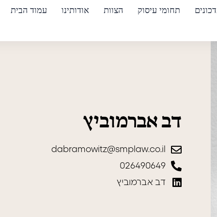
כונים
תחומי עיסוק
הצוות
אודותינו
עמוד הבית
דב אברמוביץ
dabramowitz@smplaw.co.il
026490649
דב אברמוביץ