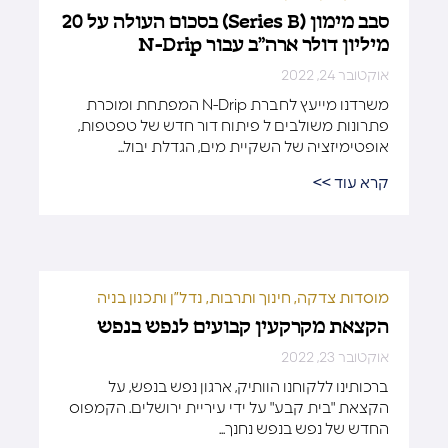
סבב מימון (Series B) בסכום העולה על 20
מיליון דולר ארה”ב עבור N-Drip
אוקטובר 24, 2022
משרדנו מייעץ לחברת N-Drip המפתחת ומוכרת
פתרונות משולבים ל פיתוח דור חדש של טפטפות,
אופטימיזציה של השקיית מים, הגדלת יבול...
קרא עוד >>
מוסדות צדקה, חינוך ותרבות
,
נדל”ן ותכנון בניה
הקצאת מקרקעין קבועים לנפש בנפש
אוקטובר 23, 2022
ברכותינו ללקוחנו הוותיק, ארגון נפש בנפש, על
הקצאת "בית קבע" על ידי עיריית ירושלים. הקמפוס
החדש של נפש בנפש נחנך...