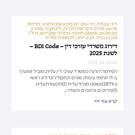
דיני עבודה
,
היי-טק, הון סיכון וטכנולוגיה
,
חדלות
פרעון, פירוק והבראת חברות
,
ליטיגציה ופתרון
סכסוכים
,
משפט חוקתי-מינהלי ומכרזים
,
נדל”ן
ותכנון בניה
,
קנין רוחני
,
תקשורת ומדיה
דירוג משרדי עורכי דין – BDi Code –
לשנת 2025
אוגוסט 24, 2025
הפירמה דורגה כמשרד עורכי דין עלית, מוביל ומוערך
ב-11 תחומי עיסוק שונים תחוםדירוגדירוג ראשי
כולל28משפט מנהליעלית (1)תקשורתעלית
(1)פירוקים וכינוסים והסדרי...
קרא עוד >>