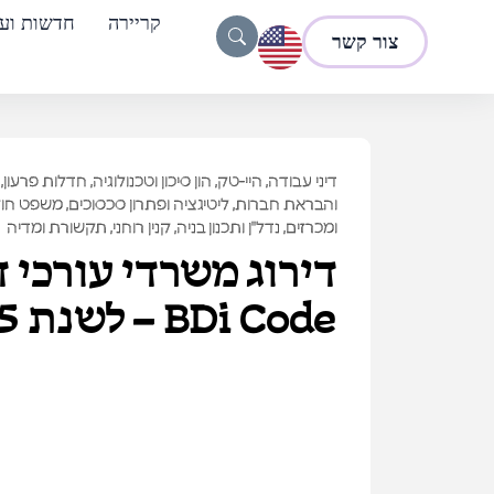
קריירה
חדשות ועד
צור קשר
דיני עבודה
,
היי-טק, הון סיכון וטכנולוגיה
,
חדלות פרעון, 
והבראת חברות
,
ליטיגציה ופתרון סכסוכים
,
משפט חוק
ומכרזים
,
נדל"ן ותכנון בניה
,
קנין רוחני
,
תקשורת ומדיה
דירוג משרדי עורכי די
BDi Code – לשנת 2025